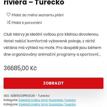
riviéra – Turecko
Přidat do mého seznamu přání
Přidat k porovnání
Club Marvy je ideální volbou pro klidnou dovolenou.
Hotel nabízí komfortně vybavené pokoje, z nichž
většina má výhled na moře. Pro dospělé jsou během
dne organizovány animační programy a sportovní…
36685,00
Kč
ZOBRAZIT
SKU:
ADB15031PRGS26 - Turecko
Kategorie:
Egejská riviéra
,
Izmir
,
Kusadasi
,
Turecko
Kategorie:
Egejská riviéra
,
Izmir
,
Kusadasi
,
Turecko