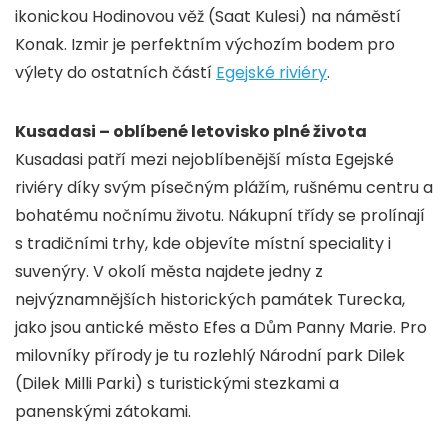
ikonickou Hodinovou věž (Saat Kulesi) na náměstí
Konak. Izmir je perfektním výchozím bodem pro
výlety do ostatních částí
Egejské riviéry
.
Kusadasi – oblíbené letovisko plné života
Kusadasi patří mezi nejoblíbenější místa Egejské
riviéry díky svým písečným plážím, rušnému centru a
bohatému nočnímu životu. Nákupní třídy se prolínají
s tradičními trhy, kde objevíte místní speciality i
suvenýry. V okolí města najdete jedny z
nejvýznamnějších historických památek Turecka,
jako jsou antické město Efes a Dům Panny Marie. Pro
milovníky přírody je tu rozlehlý Národní park Dilek
(Dilek Milli Parki) s turistickými stezkami a
panenskými zátokami.