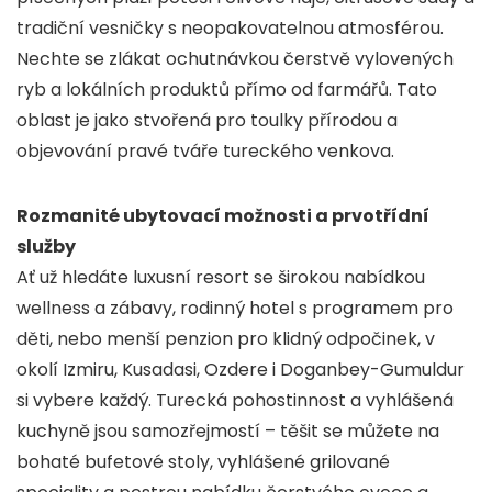
tradiční vesničky s neopakovatelnou atmosférou.
Nechte se zlákat ochutnávkou čerstvě vylovených
ryb a lokálních produktů přímo od farmářů. Tato
oblast je jako stvořená pro toulky přírodou a
objevování pravé tváře tureckého venkova.
Rozmanité ubytovací možnosti a prvotřídní
služby
Ať už hledáte luxusní resort se širokou nabídkou
wellness a zábavy, rodinný hotel s programem pro
děti, nebo menší penzion pro klidný odpočinek, v
okolí Izmiru, Kusadasi, Ozdere i Doganbey-Gumuldur
si vybere každý. Turecká pohostinnost a vyhlášená
kuchyně jsou samozřejmostí – těšit se můžete na
bohaté bufetové stoly, vyhlášené grilované