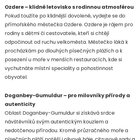
Ozdere – klidné letovisko s rodinnou atmosférou
Pokud toužíte po klidnější dovolené, vydejte se do
přímořského městečka Ozdere. Ozdere je rájem pro
rodiny s dětmi či cestovatele, kteří si chtějí
odpočinout od ruchu velkoměsta. Městečko láká k
procházkám po dlouhých písečných plážích a k
posezení u moře v menších restauracích, kde si
vychutnáte místní speciality a pohostinnost
obyvatel.
Doganbey-Gumuldur – pro milovníky přírody a
autenticity
Oblast Doganbey-Gumuldur si získává srdce
návštěvníků svým autentickým kouzlem a
nedotčenou přírodou. Kromě průzračného moře a
písečných pláží potěší i olivové háje, citrusové sady a