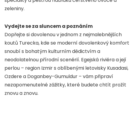
speciality a pestrou nabídku čerstvého ovoce a
zeleniny.
Vydejte se za sluncem a poznáním
Dopřejte si dovolenou v jednom z nejmalebnějších
koutů Turecka, kde se moderní dovolenkový komfort
snoubí s bohatým kulturním dědictvím a
neodolatelnou přírodní scenérií. Egejská riviéra a její
perlou – region Izmir s oblíbenými letovisky Kusadasi,
Ozdere a Doganbey-Gumuldur – vám připraví
nezapomenutelné zážitky, které budete chtít prožít
znovu a znovu.