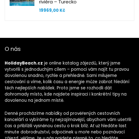
riviéra – Turecko
19969,00
Kč
O nás
HolidayBeach.cz
je online katalog zájezdů, který jsme
vytvořili s jednoduchým cílem – pomoci vám najít tu pravou
dovolenou snadno, rychle a přehledně. Sami milujeme
cestování a víme, kolik času a energie může zabrat hledání
těch nejlepších nabídek. Proto jsme se rozhodli dát
dohromady místo, kde najdete inspiraci i konkrétní tipy na
dovolenou na jednom místě.
Denně procházíme nabídky od prověřených cestovních
kanceláří a vybíráme ty nejzajímavější, abychom vám ušetřili
čas a přiblížili vysněnou cestu o krok blíž. Ať už hledáte last
minute dobrodružství, odpočinek u moře nebo poznávací
zájezd, věříme, že u nás najdete přesně to, co hledáte.