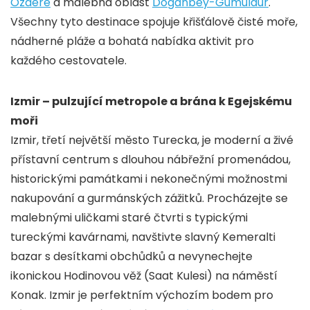
Ozdere
a malebná oblast
Doganbey-Gumuldur
.
Všechny tyto destinace spojuje křišťálově čisté moře,
nádherné pláže a bohatá nabídka aktivit pro
každého cestovatele.
Izmir – pulzující metropole a brána k Egejskému
moři
Izmir, třetí největší město Turecka, je moderní a živé
přístavní centrum s dlouhou nábřežní promenádou,
historickými památkami i nekonečnými možnostmi
nakupování a gurmánských zážitků. Procházejte se
malebnými uličkami staré čtvrti s typickými
tureckými kavárnami, navštivte slavný Kemeralti
bazar s desítkami obchůdků a nevynechejte
ikonickou Hodinovou věž (Saat Kulesi) na náměstí
Konak. Izmir je perfektním výchozím bodem pro