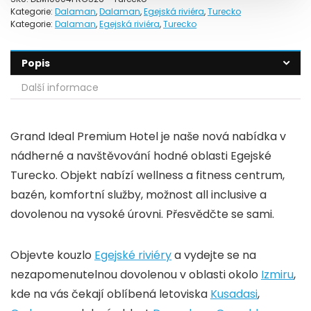
Kategorie:
Dalaman
,
Dalaman
,
Egejská riviéra
,
Turecko
Kategorie:
Dalaman
,
Egejská riviéra
,
Turecko
Popis
Další informace
Grand Ideal Premium Hotel je naše nová nabídka v
nádherné a navštěvování hodné oblasti Egejské
Turecko. Objekt nabízí wellness a fitness centrum,
bazén, komfortní služby, možnost all inclusive a
dovolenou na vysoké úrovni. Přesvědčte se sami.
Objevte kouzlo
Egejské riviéry
a vydejte se na
nezapomenutelnou dovolenou v oblasti okolo
Izmiru
,
kde na vás čekají oblíbená letoviska
Kusadasi
,