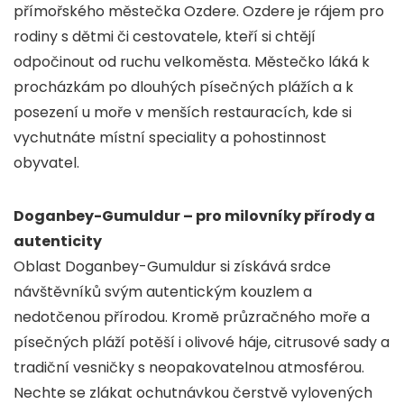
přímořského městečka Ozdere. Ozdere je rájem pro
rodiny s dětmi či cestovatele, kteří si chtějí
odpočinout od ruchu velkoměsta. Městečko láká k
procházkám po dlouhých písečných plážích a k
posezení u moře v menších restauracích, kde si
vychutnáte místní speciality a pohostinnost
obyvatel.
Doganbey-Gumuldur – pro milovníky přírody a
autenticity
Oblast Doganbey-Gumuldur si získává srdce
návštěvníků svým autentickým kouzlem a
nedotčenou přírodou. Kromě průzračného moře a
písečných pláží potěší i olivové háje, citrusové sady a
tradiční vesničky s neopakovatelnou atmosférou.
Nechte se zlákat ochutnávkou čerstvě vylovených