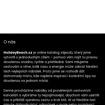
O nás
HolidayBeach.cz
je online katalog zájezdů, který jsme
vytvořili s jednoduchým cílem – pomoci vám najít tu pravou
dovolenou snadno, rychle a přehledně. Sami milujeme
cestování a víme, kolik času a energie může zabrat hledání
těch nejlepších nabídek. Proto jsme se rozhodli dát
dohromady místo, kde najdete inspiraci i konkrétní tipy na
dovolenou na jednom místě.
Denně procházíme nabídky od prověřených cestovních
kanceláří a vybíráme ty nejzajímavější, abychom vám ušetřili
čas a přiblížili vysněnou cestu o krok blíž. Ať už hledáte last
minute dobrodružství, odpočinek u moře nebo poznávací