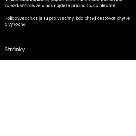
zájezd, věříme, že u nás najdete přesně to, co hledáte.
HolidayBeach.cz je tu pro všechny, kdo chtějí cestovat chytře
a výhodně.
Stránky
Ochrana osobních údajů
Kontakt
Zásady používání souborů cookie
Odkazy
Slevové akce
First Minute
Last Minute